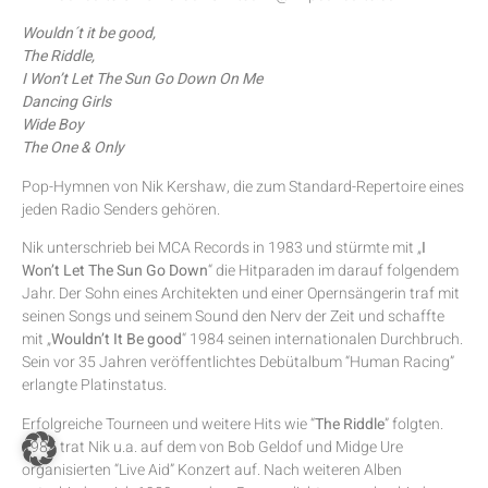
Wouldn´t it be good,
The Riddle,
I Won’t Let The Sun Go Down On Me
Dancing Girls
Wide Boy
The One & Only
Pop-Hymnen von Nik Kershaw, die zum Standard-Repertoire eines
jeden Radio Senders gehören.
Nik unterschrieb bei MCA Records in 1983 und stürmte mit „
I
Won’t Let The Sun Go Down
“ die Hitparaden im darauf folgendem
Jahr. Der Sohn eines Architekten und einer Opernsängerin traf mit
seinen Songs und seinem Sound den Nerv der Zeit und schaffte
mit „
Wouldn’t It Be good
“ 1984 seinen internationalen Durchbruch.
Sein vor 35 Jahren veröffentlichtes Debütalbum “Human Racing”
erlangte Platinstatus.
Erfolgreiche Tourneen und weitere Hits wie “
The Riddle
” folgten.
1985 trat Nik u.a. auf dem von Bob Geldof und Midge Ure
organisierten “Live Aid” Konzert auf. Nach weiteren Alben